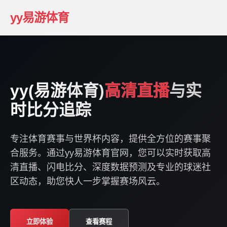
yy易游体育
yy(易游体育)
高清直播
与实
时比分追踪
专注体育赛事与世界杯内容，提供全方位的赛事聚
合服务。通过yy易游体育官网，您可以实时获取高
清直播、闪电比分、深度数据预测及专业的球迷社
区动态，助您快人一步掌握赛场风云。
立即体验
查看赛程