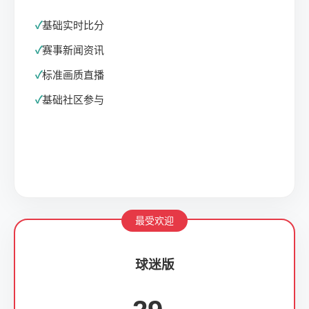
基础实时比分
赛事新闻资讯
标准画质直播
基础社区参与
立即开始
最受欢迎
球迷版