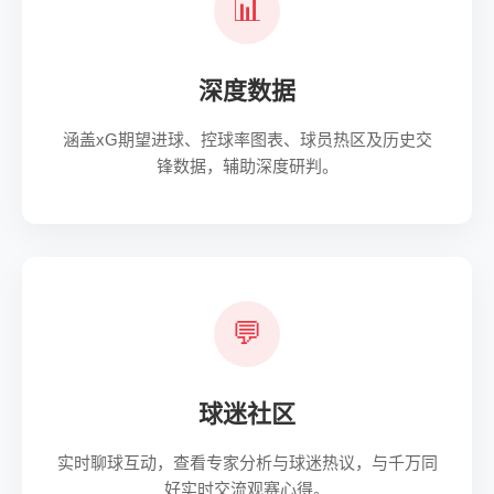
📊
深度数据
涵盖xG期望进球、控球率图表、球员热区及历史交
锋数据，辅助深度研判。
💬
球迷社区
实时聊球互动，查看专家分析与球迷热议，与千万同
好实时交流观赛心得。