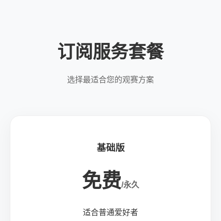
订阅服务套餐
选择最适合您的观赛方案
基础版
免费
/永久
适合普通爱好者