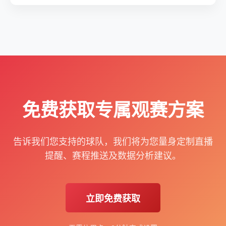
免费获取专属观赛方案
告诉我们您支持的球队，我们将为您量身定制直播
提醒、赛程推送及数据分析建议。
立即免费获取