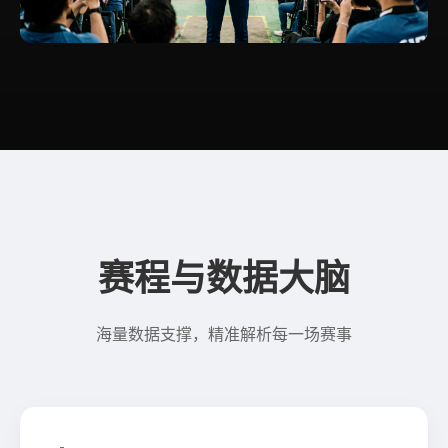
赛程与数据大脑
海量数据支撑，精准解析每一场赛事