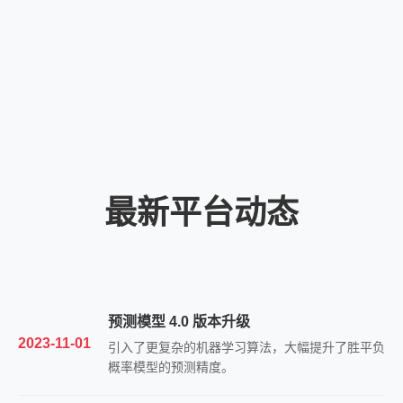
最新平台动态
预测模型 4.0 版本升级
2023-11-01
引入了更复杂的机器学习算法，大幅提升了胜平负
概率模型的预测精度。