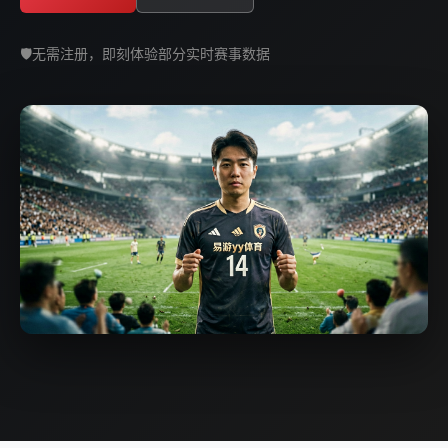
🛡️
无需注册，即刻体验部分实时赛事数据