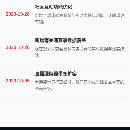
社区互动功能优化
2023-10-28
新增了球迷勋章系统与实时表情包功能，让聊球更
有趣。
新增南美洲赛事数据覆盖
2023-10-20
现在您可以查看更多南美联赛的实时数据与深度统
计。
直播服务器带宽扩容
2023-10-05
为迎接世界杯高峰期，我们已完成全球节点带宽的
全面升级。