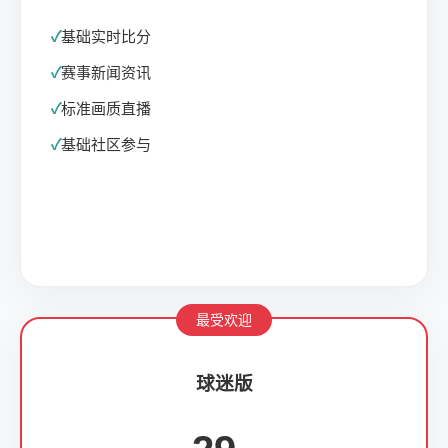
基础实时比分
赛事新闻资讯
标准画质直播
基础社区参与
立即开始
最受欢迎
球迷版