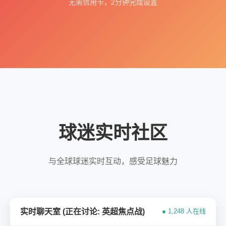
无需信用卡，2分钟完成设置
球迷实时社区
与全球球迷实时互动，感受足球魅力
实时聊天室 (正在讨论: 英超焦点战)
● 1,248 人在线