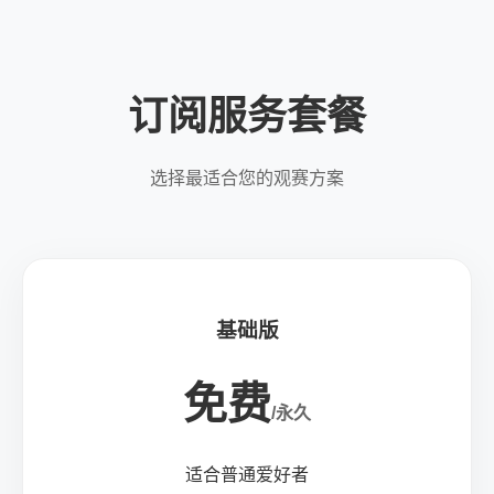
订阅服务套餐
选择最适合您的观赛方案
基础版
免费
/永久
适合普通爱好者