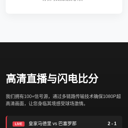
高清直播与闪电比分
我们拥有100+信号源，通过多链路传输技术确保1080P超
高清画面，让您身临其境感受球场激情。
皇家马德里 vs 巴塞罗那
2 - 1
LIVE