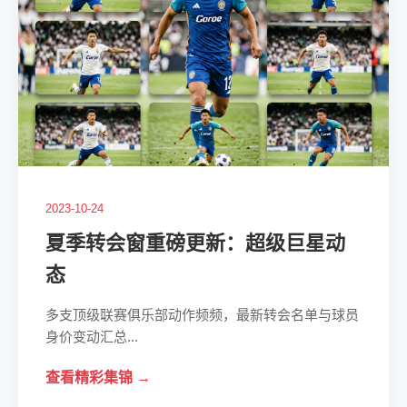
2023-10-24
夏季转会窗重磅更新：超级巨星动
态
多支顶级联赛俱乐部动作频频，最新转会名单与球员
身价变动汇总...
查看精彩集锦 →