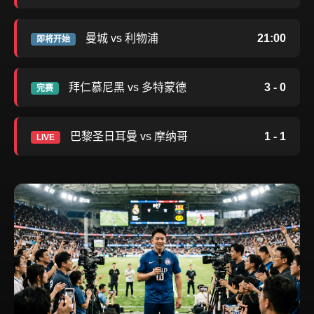
曼城 vs 利物浦
21:00
即将开始
拜仁慕尼黑 vs 多特蒙德
3 - 0
完赛
巴黎圣日耳曼 vs 摩纳哥
1 - 1
LIVE