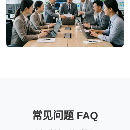
常见问题 FAQ