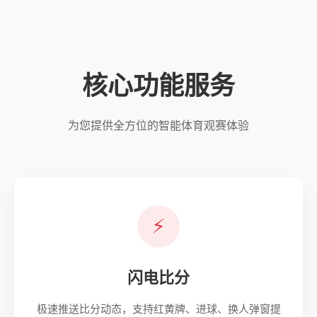
核心功能服务
为您提供全方位的智能体育观赛体验
⚡
闪电比分
极速推送比分动态，支持红黄牌、进球、换人弹窗提