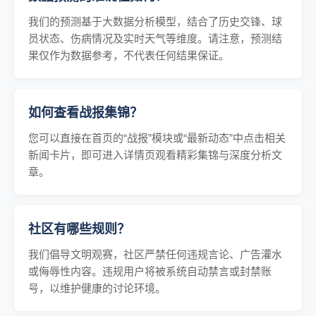
我们的预测基于大数据分析模型，结合了历史交锋、球
员状态、伤病情况及实时天气等维度。请注意，预测结
果仅作为数据参考，不代表任何结果保证。
如何查看战报集锦？
您可以直接在首页的“战报”模块或“最新动态”中点击相关
新闻卡片，即可进入详情页观看精彩集锦与深度分析文
章。
社区有哪些规则？
我们倡导文明观赛，社区严禁任何违规言论、广告灌水
或侮辱性内容。违规用户将被系统自动禁言或封禁账
号，以维护健康的讨论环境。