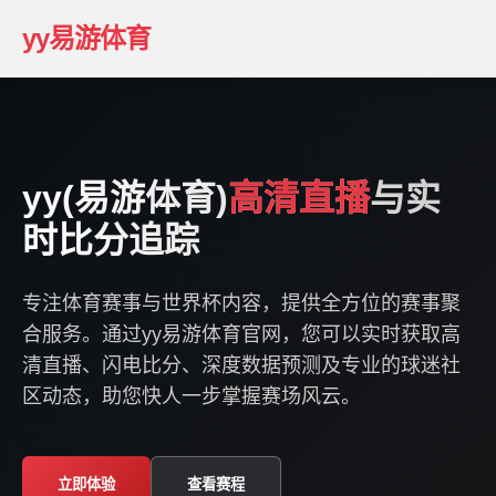
yy易游体育
yy(易游体育)
高清直播
与实
时比分追踪
专注体育赛事与世界杯内容，提供全方位的赛事聚
合服务。通过yy易游体育官网，您可以实时获取高
清直播、闪电比分、深度数据预测及专业的球迷社
区动态，助您快人一步掌握赛场风云。
立即体验
查看赛程