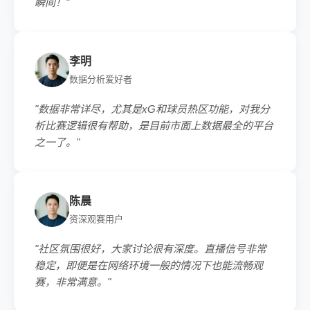
瞬间！"
李明
数据分析爱好者
"数据非常详尽，尤其是xG和球员热区功能，对我分
析比赛逻辑很有帮助，是目前市面上数据最全的平台
之一了。"
陈晨
资深观赛用户
"社区氛围很好，大家讨论很有深度。直播信号非常
稳定，即便是在网络环境一般的情况下也能流畅观
赛，非常满意。"