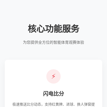
核心功能服务
为您提供全方位的智能体育观赛体验
⚡
闪电比分
极速推送比分动态，支持红黄牌、进球、换人弹窗提