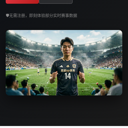
🛡️
无需注册，即刻体验部分实时赛事数据