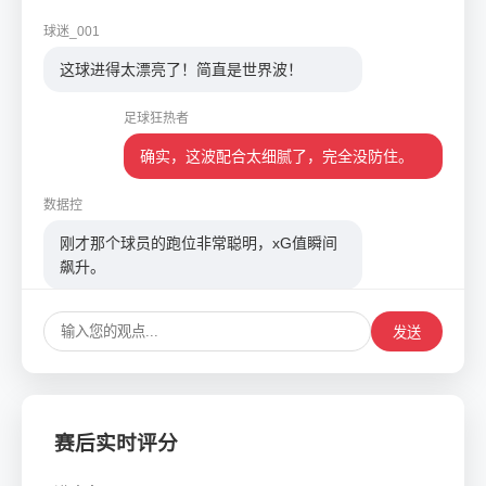
球迷_001
这球进得太漂亮了！简直是世界波！
足球狂热者
确实，这波配合太细腻了，完全没防住。
数据控
刚才那个球员的跑位非常聪明，xG值瞬间
飙升。
老球迷
发送
下半场看好主队反超，数据上看控球率在
提升。
赛后实时评分