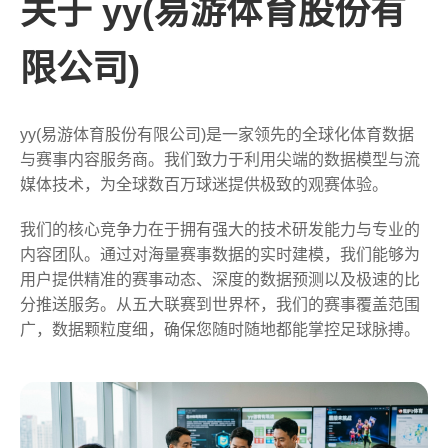
关于 yy(易游体育股份有
限公司)
yy(易游体育股份有限公司)是一家领先的全球化体育数据
与赛事内容服务商。我们致力于利用尖端的数据模型与流
媒体技术，为全球数百万球迷提供极致的观赛体验。
我们的核心竞争力在于拥有强大的技术研发能力与专业的
内容团队。通过对海量赛事数据的实时建模，我们能够为
用户提供精准的赛事动态、深度的数据预测以及极速的比
分推送服务。从五大联赛到世界杯，我们的赛事覆盖范围
广，数据颗粒度细，确保您随时随地都能掌控足球脉搏。