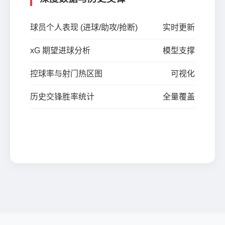
球员个人表现 (进球/助攻/抢断)
实时更新
xG 期望进球分析
模型支撑
控球率与射门热区图
可视化
历史交锋胜率统计
全量覆盖
探索数据实验室