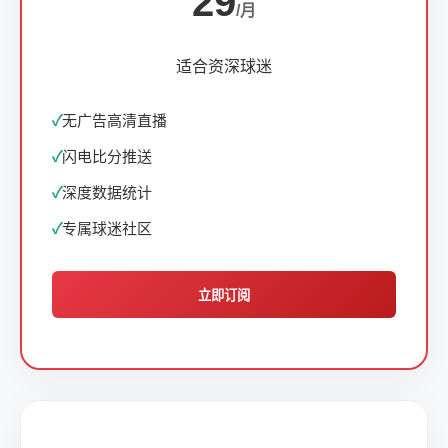
29
/月
适合资深球迷
无广告高清直播
闪电比分推送
深度数据统计
专属球迷社区
立即订阅