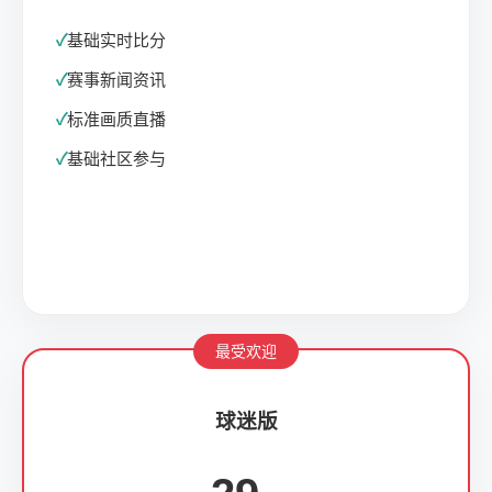
基础实时比分
赛事新闻资讯
标准画质直播
基础社区参与
立即开始
最受欢迎
球迷版