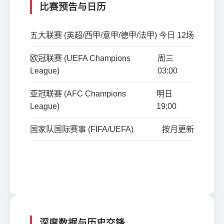
比赛预告与日历
五大联赛 (英超/西甲/意甲/德甲/法甲)
今日 12场
欧冠联赛 (UEFA Champions
周三
League)
03:00
亚冠联赛 (AFC Champions
明日
League)
19:00
国家队国际赛事 (FIFA/UEFA)
按月更新
查看完整赛程
深度数据与历史交锋