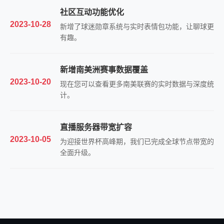
社区互动功能优化
2023-10-28
新增了球迷勋章系统与实时表情包功能，让聊球更
有趣。
新增南美洲赛事数据覆盖
2023-10-20
现在您可以查看更多南美联赛的实时数据与深度统
计。
直播服务器带宽扩容
2023-10-05
为迎接世界杯高峰期，我们已完成全球节点带宽的
全面升级。