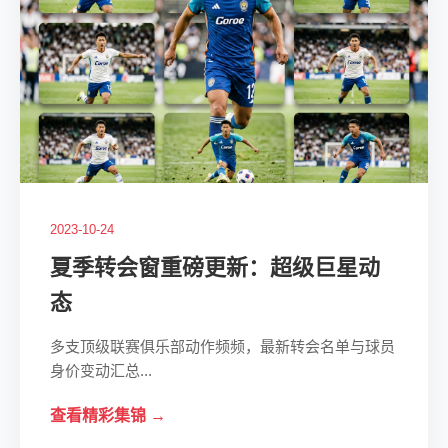
2023-10-24
夏季转会窗重磅更新：超级巨星动
态
多支顶级联赛俱乐部动作频频，最新转会名单与球员
身价变动汇总...
查看精彩集锦 →