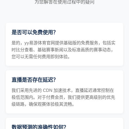
为您解答在使用过程中的疑问
是否可以免费使用？
是的，yy易游体育官网提供基础版的免费服务，包括实
时比分查看、基础赛事新闻以及标准画质的赛事动态，
您可以无需任何费用即刻体验。
直播是否存在延迟？
我们采用先进的 CDN 加速技术，直播延迟通常控制在
极低范围内。对于付费会员，我们提供更高级别的优先
级链路，确保观赛体验极其流畅。
数据预测的准确性如何？