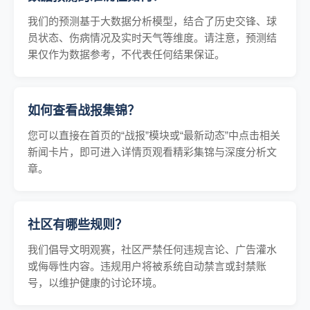
我们的预测基于大数据分析模型，结合了历史交锋、球
员状态、伤病情况及实时天气等维度。请注意，预测结
果仅作为数据参考，不代表任何结果保证。
如何查看战报集锦？
您可以直接在首页的“战报”模块或“最新动态”中点击相关
新闻卡片，即可进入详情页观看精彩集锦与深度分析文
章。
社区有哪些规则？
我们倡导文明观赛，社区严禁任何违规言论、广告灌水
或侮辱性内容。违规用户将被系统自动禁言或封禁账
号，以维护健康的讨论环境。