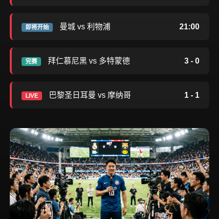
曼城 vs 利物浦
21:00
即将开始
拜仁慕尼黑 vs 多特蒙德
3 - 0
完赛
巴黎圣日耳曼 vs 摩纳哥
1 - 1
LIVE