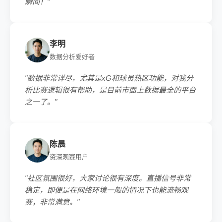
瞬间！"
李明
数据分析爱好者
"数据非常详尽，尤其是xG和球员热区功能，对我分
析比赛逻辑很有帮助，是目前市面上数据最全的平台
之一了。"
陈晨
资深观赛用户
"社区氛围很好，大家讨论很有深度。直播信号非常
稳定，即便是在网络环境一般的情况下也能流畅观
赛，非常满意。"