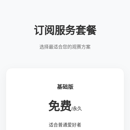
订阅服务套餐
选择最适合您的观赛方案
基础版
免费
/永久
适合普通爱好者