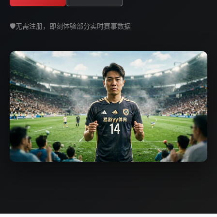
🛡️
无需注册，即刻体验部分实时赛事数据