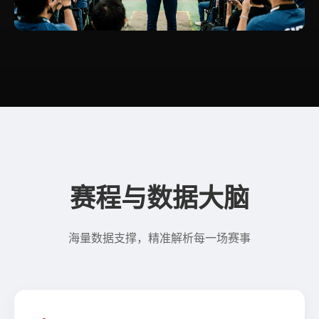
赛程与数据大脑
海量数据支撑，精准解析每一场赛事