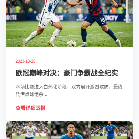
2023-10-25
欧冠巅峰对决：豪门争霸战全纪实
本场比赛进入白热化阶段，双方展开激烈攻防，最终
凭借点球绝杀...
查看详细战报 →