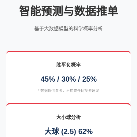
智能预测与数据推单
基于大数据模型的科学概率分析
胜平负概率
45% / 30% / 25%
* 数据仅供参考，不构成任何投资建议
大小球分析
大球 (2.5) 62%