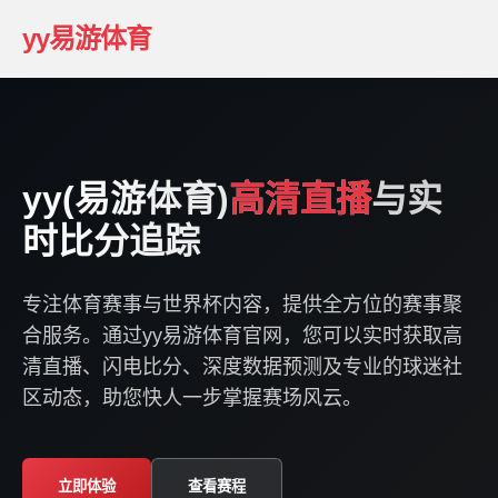
yy易游体育
yy(易游体育)
高清直播
与实
时比分追踪
专注体育赛事与世界杯内容，提供全方位的赛事聚
合服务。通过yy易游体育官网，您可以实时获取高
清直播、闪电比分、深度数据预测及专业的球迷社
区动态，助您快人一步掌握赛场风云。
立即体验
查看赛程