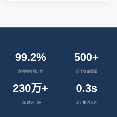
99.2%
500+
直播播放稳定性
合作赛事数量
230万+
0.3s
活跃球迷用户
比分推送延迟