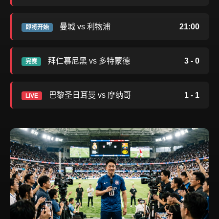
曼城 vs 利物浦
21:00
即将开始
拜仁慕尼黑 vs 多特蒙德
3 - 0
完赛
巴黎圣日耳曼 vs 摩纳哥
1 - 1
LIVE