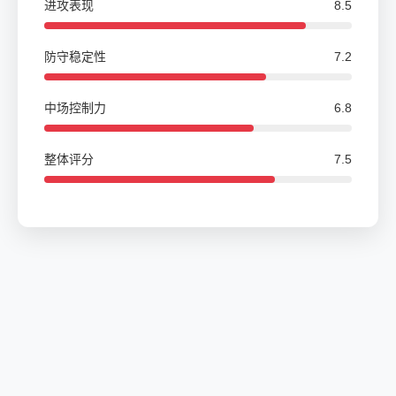
进攻表现
8.5
防守稳定性
7.2
中场控制力
6.8
整体评分
7.5