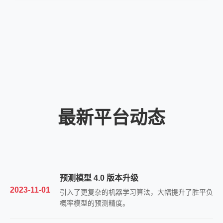
最新平台动态
预测模型 4.0 版本升级
2023-11-01
引入了更复杂的机器学习算法，大幅提升了胜平负
概率模型的预测精度。