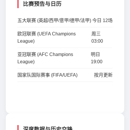
比赛预告与日历
五大联赛 (英超/西甲/意甲/德甲/法甲)
今日 12场
欧冠联赛 (UEFA Champions
周三
League)
03:00
亚冠联赛 (AFC Champions
明日
League)
19:00
国家队国际赛事 (FIFA/UEFA)
按月更新
查看完整赛程
深度数据与历史交锋