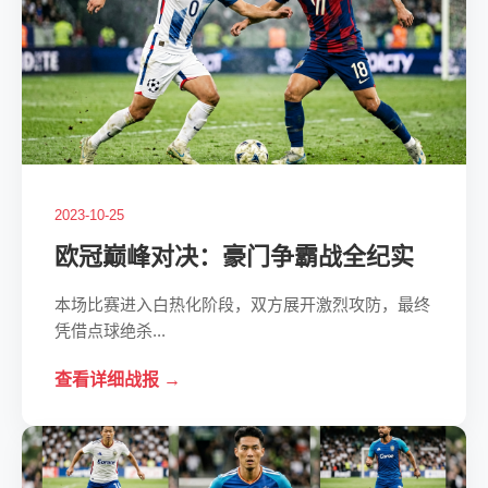
2023-10-25
欧冠巅峰对决：豪门争霸战全纪实
本场比赛进入白热化阶段，双方展开激烈攻防，最终
凭借点球绝杀...
查看详细战报 →