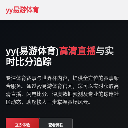
yy易游体育
yy(易游体育)
高清直播
与实
时比分追踪
专注体育赛事与世界杯内容，提供全方位的赛事聚
合服务。通过yy易游体育官网，您可以实时获取高
清直播、闪电比分、深度数据预测及专业的球迷社
区动态，助您快人一步掌握赛场风云。
立即体验
查看赛程