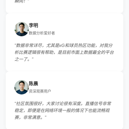
瞬间！"
李明
数据分析爱好者
"数据非常详尽，尤其是xG和球员热区功能，对我分
析比赛逻辑很有帮助，是目前市面上数据最全的平台
之一了。"
陈晨
资深观赛用户
"社区氛围很好，大家讨论很有深度。直播信号非常
稳定，即便是在网络环境一般的情况下也能流畅观
赛，非常满意。"