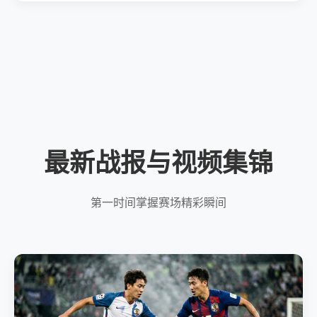
最新战报与视频集锦
第一时间掌握赛场精彩瞬间