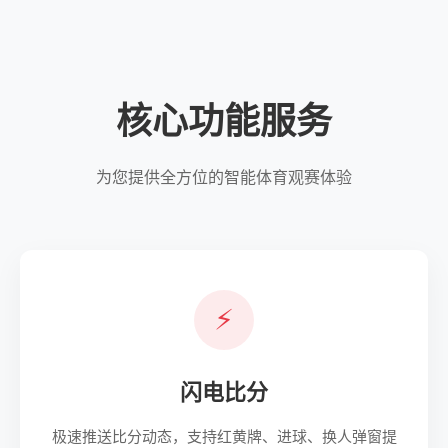
核心功能服务
为您提供全方位的智能体育观赛体验
⚡
闪电比分
极速推送比分动态，支持红黄牌、进球、换人弹窗提