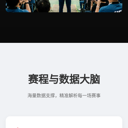
赛程与数据大脑
海量数据支撑，精准解析每一场赛事