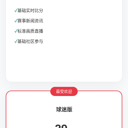
基础实时比分
赛事新闻资讯
标准画质直播
基础社区参与
立即开始
最受欢迎
球迷版