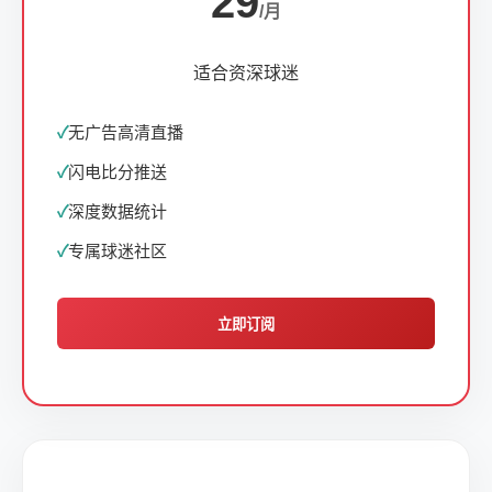
29
/月
适合资深球迷
无广告高清直播
闪电比分推送
深度数据统计
专属球迷社区
立即订阅