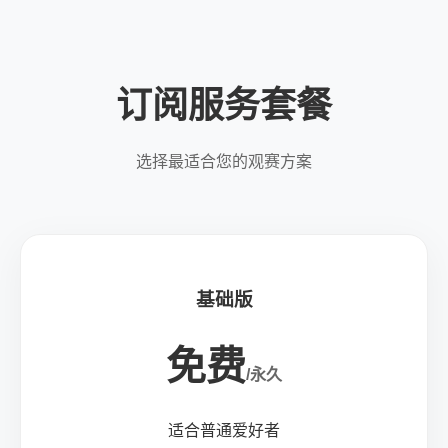
订阅服务套餐
选择最适合您的观赛方案
基础版
免费
/永久
适合普通爱好者