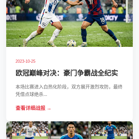
2023-10-25
欧冠巅峰对决：豪门争霸战全纪实
本场比赛进入白热化阶段，双方展开激烈攻防，最终
凭借点球绝杀...
查看详细战报 →