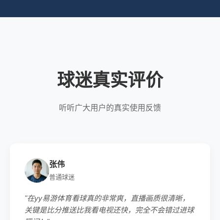
球迷真实评价
听听广大用户的真实使用反馈
张伟
普通球迷
"在yy易游体育看球真的非常爽，直播画质很清晰，
关键是比分推送比我看电视还快，完全不会错过进球