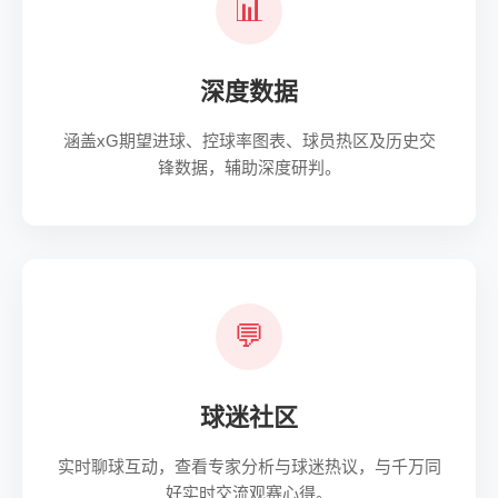
📊
深度数据
涵盖xG期望进球、控球率图表、球员热区及历史交
锋数据，辅助深度研判。
💬
球迷社区
实时聊球互动，查看专家分析与球迷热议，与千万同
好实时交流观赛心得。