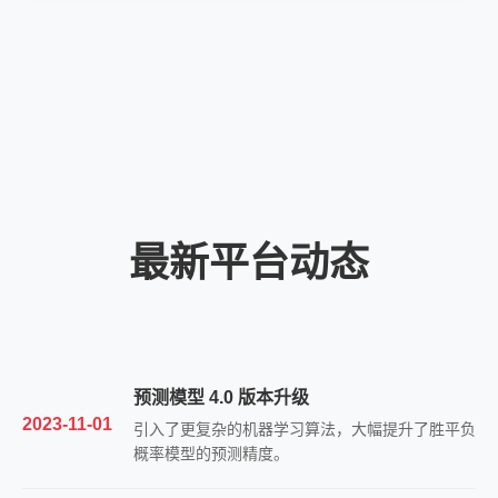
最新平台动态
预测模型 4.0 版本升级
2023-11-01
引入了更复杂的机器学习算法，大幅提升了胜平负
概率模型的预测精度。