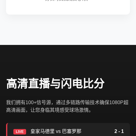
高清直播与闪电比分
我们拥有100+信号源，通过多链路传输技术确保1080P超
高清画面，让您身临其境感受球场激情。
皇家马德里 vs 巴塞罗那
2 - 1
LIVE