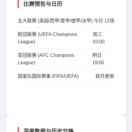
比赛预告与日历
五大联赛 (英超/西甲/意甲/德甲/法甲)
今日 12场
欧冠联赛 (UEFA Champions
周三
League)
03:00
亚冠联赛 (AFC Champions
明日
League)
19:00
国家队国际赛事 (FIFA/UEFA)
按月更新
查看完整赛程
深度数据与历史交锋