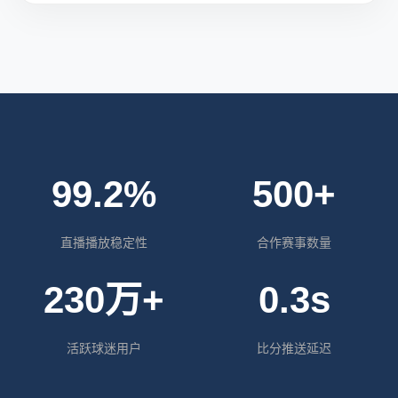
99.2%
500+
直播播放稳定性
合作赛事数量
230万+
0.3s
活跃球迷用户
比分推送延迟