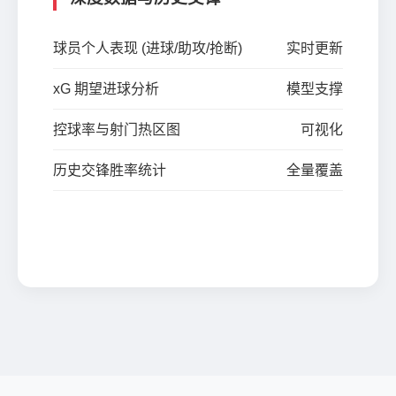
球员个人表现 (进球/助攻/抢断)
实时更新
xG 期望进球分析
模型支撑
控球率与射门热区图
可视化
历史交锋胜率统计
全量覆盖
探索数据实验室