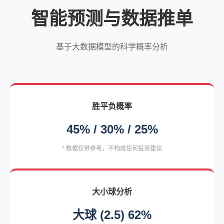
智能预测与数据推单
基于大数据模型的科学概率分析
胜平负概率
45% / 30% / 25%
* 数据仅供参考，不构成任何投资建议
大小球分析
大球 (2.5) 62%