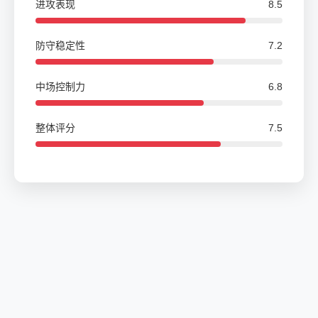
进攻表现
8.5
防守稳定性
7.2
中场控制力
6.8
整体评分
7.5