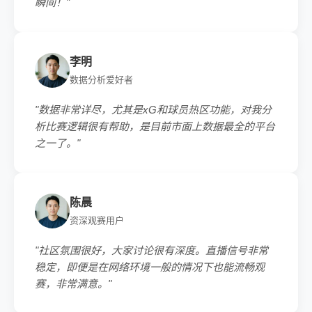
瞬间！"
李明
数据分析爱好者
"数据非常详尽，尤其是xG和球员热区功能，对我分
析比赛逻辑很有帮助，是目前市面上数据最全的平台
之一了。"
陈晨
资深观赛用户
"社区氛围很好，大家讨论很有深度。直播信号非常
稳定，即便是在网络环境一般的情况下也能流畅观
赛，非常满意。"