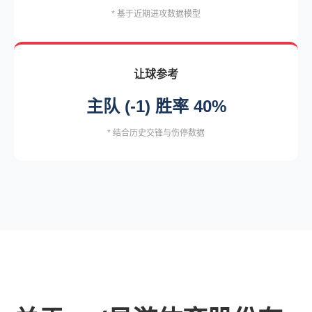
* 基于近期进攻数据模型
让球参考
主队 (-1) 胜率 40%
* 结合历史交锋与伤停数据