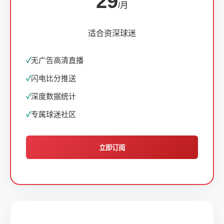
29
/月
适合资深球迷
无广告高清直播
闪电比分推送
深度数据统计
专属球迷社区
立即订阅