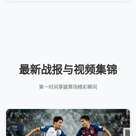
最新战报与视频集锦
第一时间掌握赛场精彩瞬间