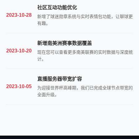
社区互动功能优化
2023-10-28
新增了球迷勋章系统与实时表情包功能，让聊球更
有趣。
新增南美洲赛事数据覆盖
2023-10-20
现在您可以查看更多南美联赛的实时数据与深度统
计。
直播服务器带宽扩容
2023-10-05
为迎接世界杯高峰期，我们已完成全球节点带宽的
全面升级。