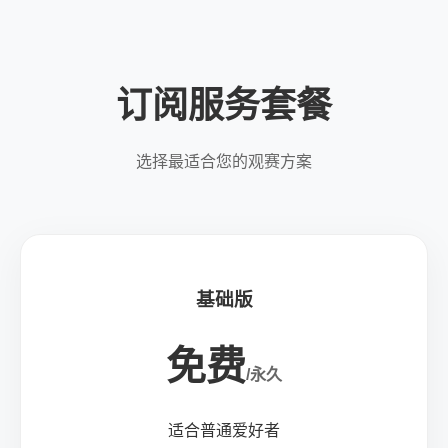
订阅服务套餐
选择最适合您的观赛方案
基础版
免费
/永久
适合普通爱好者