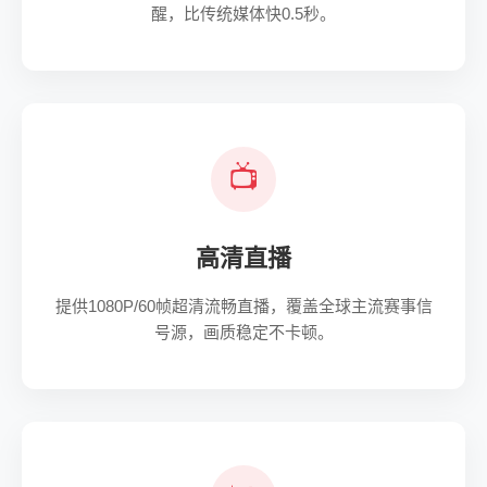
醒，比传统媒体快0.5秒。
📺
高清直播
提供1080P/60帧超清流畅直播，覆盖全球主流赛事信
号源，画质稳定不卡顿。