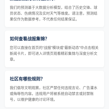
我们的预测基于大数据分析模型，结合了历史交锋、球
员状态、伤病情况及实时天气等维度。请注意，预测结
果仅作为数据参考，不代表任何结果保证。
如何查看战报集锦？
您可以直接在首页的“战报”模块或“最新动态”中点击相关
新闻卡片，即可进入详情页观看精彩集锦与深度分析文
章。
社区有哪些规则？
我们倡导文明观赛，社区严禁任何违规言论、广告灌水
或侮辱性内容。违规用户将被系统自动禁言或封禁账
号，以维护健康的讨论环境。