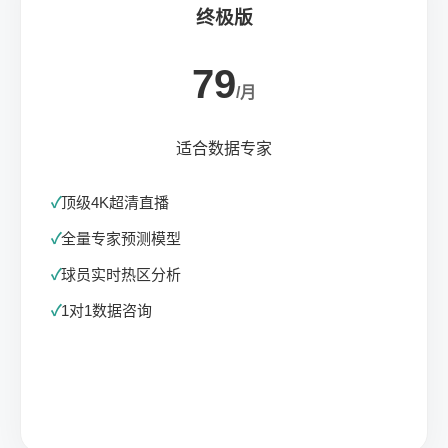
终极版
79
/月
适合数据专家
顶级4K超清直播
全量专家预测模型
球员实时热区分析
1对1数据咨询
立即订阅