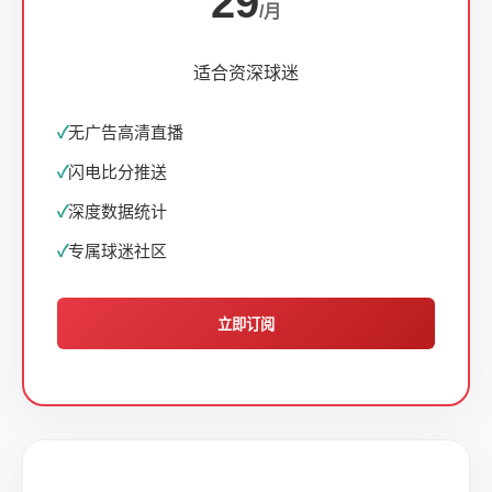
29
/月
适合资深球迷
无广告高清直播
闪电比分推送
深度数据统计
专属球迷社区
立即订阅