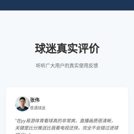
球迷真实评价
听听广大用户的真实使用反馈
张伟
普通球迷
"在yy易游体育看球真的非常爽，直播画质很清晰，
关键是比分推送比我看电视还快，完全不会错过进球