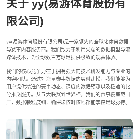
关于 yy(易游体育股份有
限公司)
yy(易游体育股份有限公司)是一家领先的全球化体育数据
与赛事内容服务商。我们致力于利用尖端的数据模型与流
媒体技术，为全球数百万球迷提供极致的观赛体验。
我们的核心竞争力在于拥有强大的技术研发能力与专业的
内容团队。通过对海量赛事数据的实时建模，我们能够为
用户提供精准的赛事动态、深度的数据预测以及极速的比
分推送服务。从五大联赛到世界杯，我们的赛事覆盖范围
广，数据颗粒度细，确保您随时随地都能掌控足球脉搏。