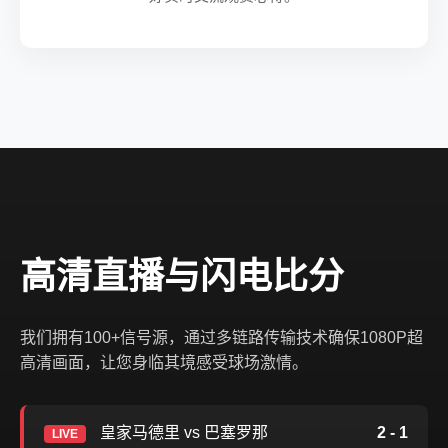
高清直播与闪电比分
我们拥有100+信号源，通过多链路传输技术确保1080P超
高清画面，让您身临其境感受球场激情。
皇家马德里 vs 巴塞罗那
2 - 1
LIVE