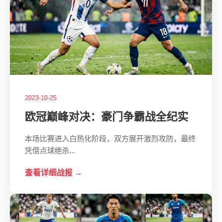
2023-10-25
欧冠巅峰对决：豪门争霸战全纪实
本场比赛进入白热化阶段，双方展开激烈攻防，最终
凭借点球绝杀...
查看详细战报 →