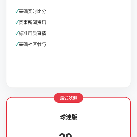
基础实时比分
赛事新闻资讯
标准画质直播
基础社区参与
立即开始
最受欢迎
球迷版