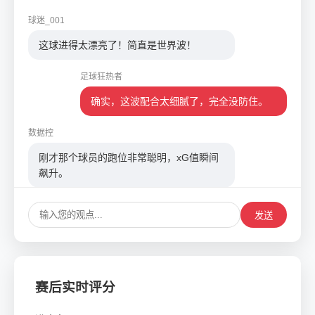
球迷_001
这球进得太漂亮了！简直是世界波！
足球狂热者
确实，这波配合太细腻了，完全没防住。
数据控
刚才那个球员的跑位非常聪明，xG值瞬间
飙升。
老球迷
发送
下半场看好主队反超，数据上看控球率在
提升。
赛后实时评分