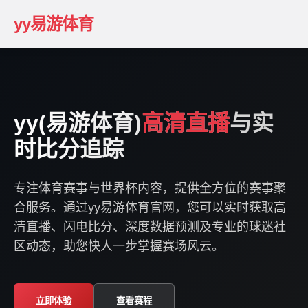
yy易游体育
yy(易游体育)
高清直播
与实
时比分追踪
专注体育赛事与世界杯内容，提供全方位的赛事聚
合服务。通过yy易游体育官网，您可以实时获取高
清直播、闪电比分、深度数据预测及专业的球迷社
区动态，助您快人一步掌握赛场风云。
立即体验
查看赛程