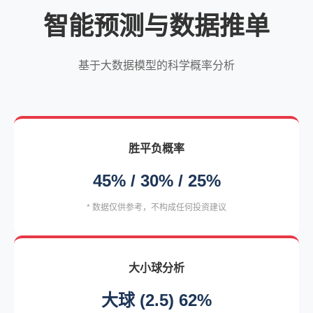
智能预测与数据推单
基于大数据模型的科学概率分析
胜平负概率
45% / 30% / 25%
* 数据仅供参考，不构成任何投资建议
大小球分析
大球 (2.5) 62%