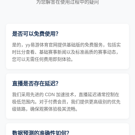
为您解答在使用过程中的疑问
是否可以免费使用？
是的，yy易游体育官网提供基础版的免费服务，包括实
时比分查看、基础赛事新闻以及标准画质的赛事动态，
您可以无需任何费用即刻体验。
直播是否存在延迟？
我们采用先进的 CDN 加速技术，直播延迟通常控制在
极低范围内。对于付费会员，我们提供更高级别的优先
级链路，确保观赛体验极其流畅。
数据预测的准确性如何？