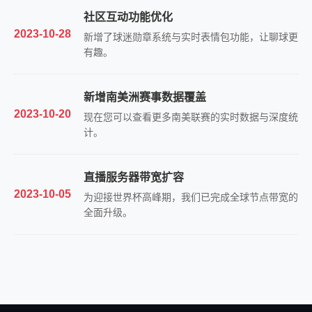
社区互动功能优化
2023-10-28
新增了球迷勋章系统与实时表情包功能，让聊球更
有趣。
新增南美洲赛事数据覆盖
2023-10-20
现在您可以查看更多南美联赛的实时数据与深度统
计。
直播服务器带宽扩容
2023-10-05
为迎接世界杯高峰期，我们已完成全球节点带宽的
全面升级。