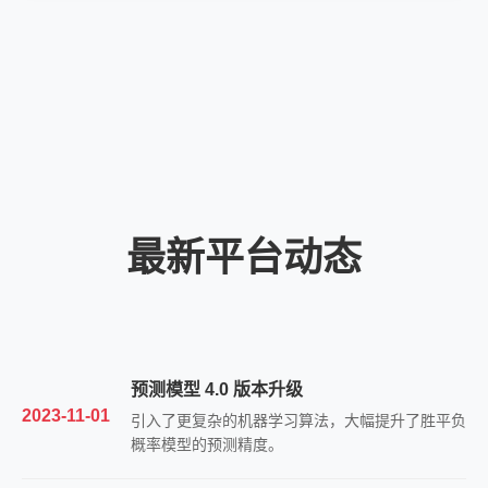
最新平台动态
预测模型 4.0 版本升级
2023-11-01
引入了更复杂的机器学习算法，大幅提升了胜平负
概率模型的预测精度。