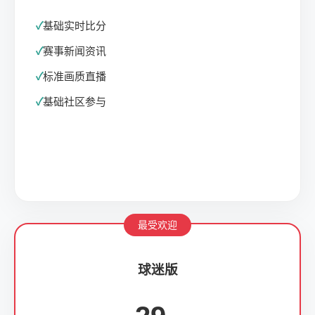
基础实时比分
赛事新闻资讯
标准画质直播
基础社区参与
立即开始
最受欢迎
球迷版