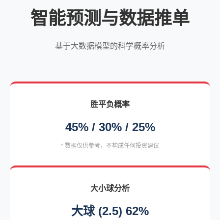
智能预测与数据推单
基于大数据模型的科学概率分析
胜平负概率
45% / 30% / 25%
* 数据仅供参考，不构成任何投资建议
大小球分析
大球 (2.5) 62%