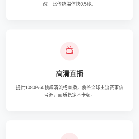
醒，比传统媒体快0.5秒。
📺
高清直播
提供1080P/60帧超清流畅直播，覆盖全球主流赛事信
号源，画质稳定不卡顿。