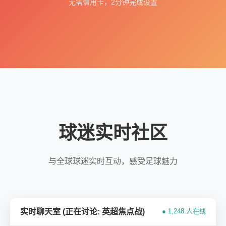
无需信用卡，2分钟完成设置
球迷实时社区
与全球球迷实时互动，感受足球魅力
实时聊天室 (正在讨论: 英超焦点战)
● 1,248 人在线