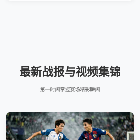
最新战报与视频集锦
第一时间掌握赛场精彩瞬间