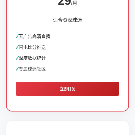
29
/月
适合资深球迷
无广告高清直播
闪电比分推送
深度数据统计
专属球迷社区
立即订阅