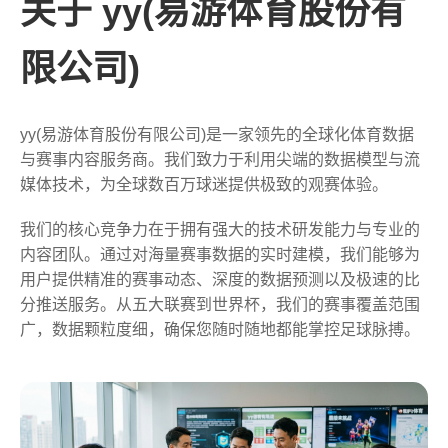
关于 yy(易游体育股份有
限公司)
yy(易游体育股份有限公司)是一家领先的全球化体育数据
与赛事内容服务商。我们致力于利用尖端的数据模型与流
媒体技术，为全球数百万球迷提供极致的观赛体验。
我们的核心竞争力在于拥有强大的技术研发能力与专业的
内容团队。通过对海量赛事数据的实时建模，我们能够为
用户提供精准的赛事动态、深度的数据预测以及极速的比
分推送服务。从五大联赛到世界杯，我们的赛事覆盖范围
广，数据颗粒度细，确保您随时随地都能掌控足球脉搏。