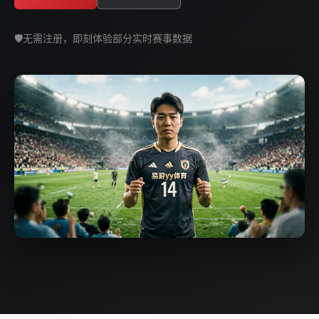
🛡️
无需注册，即刻体验部分实时赛事数据