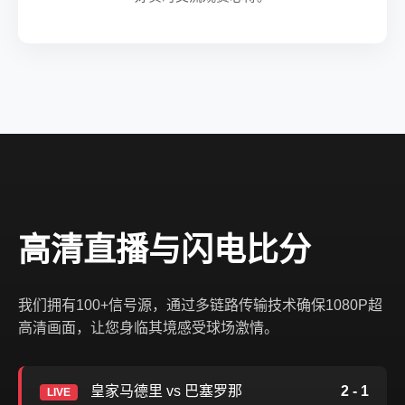
高清直播与闪电比分
我们拥有100+信号源，通过多链路传输技术确保1080P超
高清画面，让您身临其境感受球场激情。
皇家马德里 vs 巴塞罗那
2 - 1
LIVE