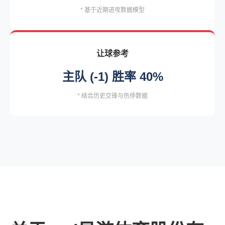
* 基于近期进攻数据模型
让球参考
主队 (-1) 胜率 40%
* 结合历史交锋与伤停数据