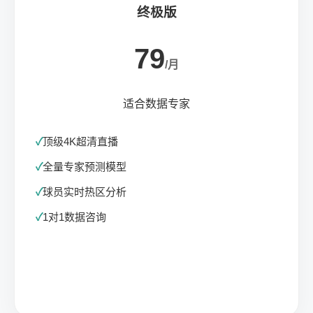
终极版
79
/月
适合数据专家
顶级4K超清直播
全量专家预测模型
球员实时热区分析
1对1数据咨询
立即订阅