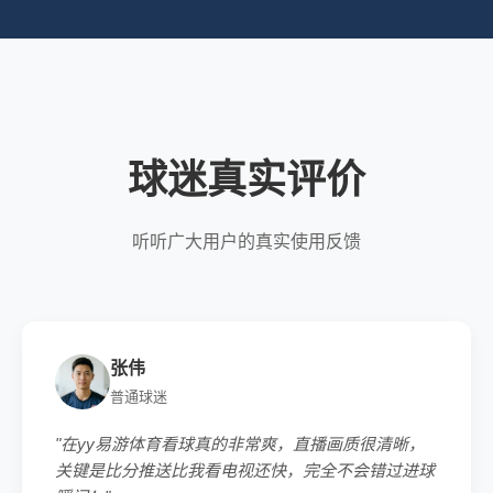
球迷真实评价
听听广大用户的真实使用反馈
张伟
普通球迷
"在yy易游体育看球真的非常爽，直播画质很清晰，
关键是比分推送比我看电视还快，完全不会错过进球