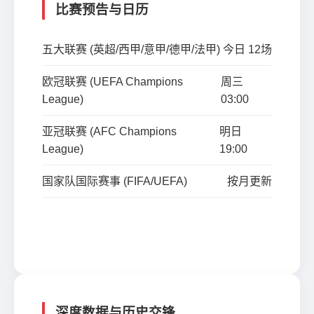
比赛预告与日历
五大联赛 (英超/西甲/意甲/德甲/法甲)
今日 12场
欧冠联赛 (UEFA Champions
周三
League)
03:00
亚冠联赛 (AFC Champions
明日
League)
19:00
国家队国际赛事 (FIFA/UEFA)
按月更新
查看完整赛程
深度数据与历史交锋