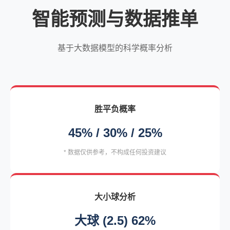
智能预测与数据推单
基于大数据模型的科学概率分析
胜平负概率
45% / 30% / 25%
* 数据仅供参考，不构成任何投资建议
大小球分析
大球 (2.5) 62%