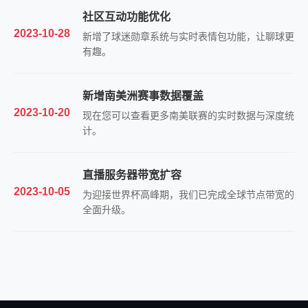
社区互动功能优化
2023-10-28
新增了球迷勋章系统与实时表情包功能，让聊球更
有趣。
新增南美洲赛事数据覆盖
2023-10-20
现在您可以查看更多南美联赛的实时数据与深度统
计。
直播服务器带宽扩容
2023-10-05
为迎接世界杯高峰期，我们已完成全球节点带宽的
全面升级。