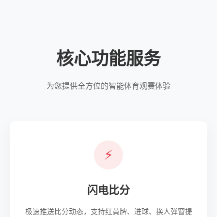
核心功能服务
为您提供全方位的智能体育观赛体验
⚡
闪电比分
极速推送比分动态，支持红黄牌、进球、换人弹窗提