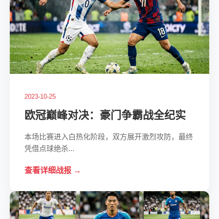
2023-10-25
欧冠巅峰对决：豪门争霸战全纪实
本场比赛进入白热化阶段，双方展开激烈攻防，最终
凭借点球绝杀...
查看详细战报 →