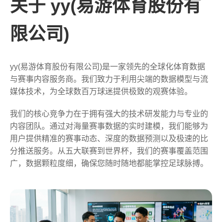
关于 yy(易游体育股份有
限公司)
yy(易游体育股份有限公司)是一家领先的全球化体育数据
与赛事内容服务商。我们致力于利用尖端的数据模型与流
媒体技术，为全球数百万球迷提供极致的观赛体验。
我们的核心竞争力在于拥有强大的技术研发能力与专业的
内容团队。通过对海量赛事数据的实时建模，我们能够为
用户提供精准的赛事动态、深度的数据预测以及极速的比
分推送服务。从五大联赛到世界杯，我们的赛事覆盖范围
广，数据颗粒度细，确保您随时随地都能掌控足球脉搏。