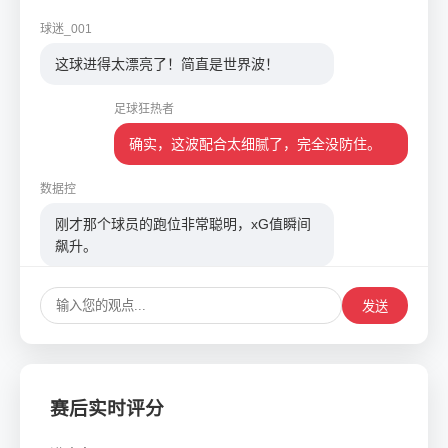
球迷_001
这球进得太漂亮了！简直是世界波！
足球狂热者
确实，这波配合太细腻了，完全没防住。
数据控
刚才那个球员的跑位非常聪明，xG值瞬间
飙升。
老球迷
发送
下半场看好主队反超，数据上看控球率在
提升。
赛后实时评分