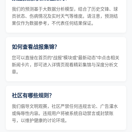
我们的预测基于大数据分析模型，结合了历史交锋、球
员状态、伤病情况及实时天气等维度。请注意，预测结
果仅作为数据参考，不代表任何结果保证。
如何查看战报集锦？
您可以直接在首页的“战报”模块或“最新动态”中点击相关
新闻卡片，即可进入详情页观看精彩集锦与深度分析文
章。
社区有哪些规则？
我们倡导文明观赛，社区严禁任何违规言论、广告灌水
或侮辱性内容。违规用户将被系统自动禁言或封禁账
号，以维护健康的讨论环境。