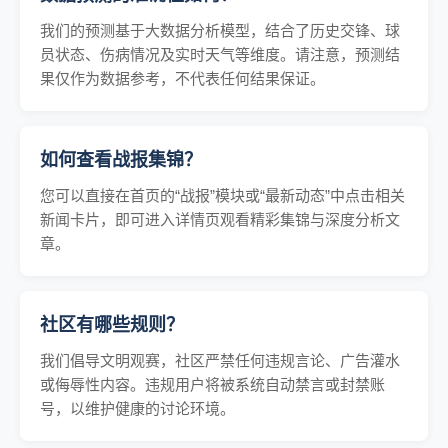
我们的预测基于大数据分析模型，结合了历史交锋、球
员状态、伤病情况及实时天气等维度。请注意，预测结
果仅作为数据参考，不代表任何结果保证。
如何查看战报集锦？
您可以直接在首页的“战报”模块或“最新动态”中点击相关
新闻卡片，即可进入详情页观看精彩集锦与深度分析文
章。
社区有哪些规则？
我们倡导文明观赛，社区严禁任何违规言论、广告灌水
或侮辱性内容。违规用户将被系统自动禁言或封禁账
号，以维护健康的讨论环境。