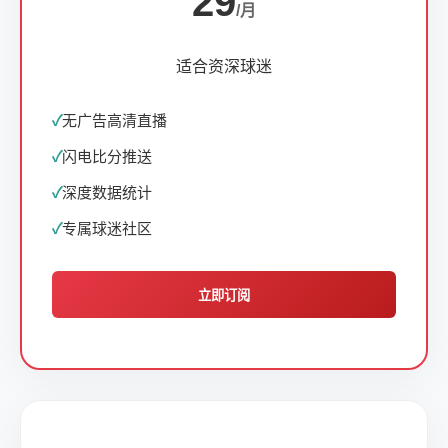
29
/月
适合资深球迷
无广告高清直播
闪电比分推送
深度数据统计
专属球迷社区
立即订阅