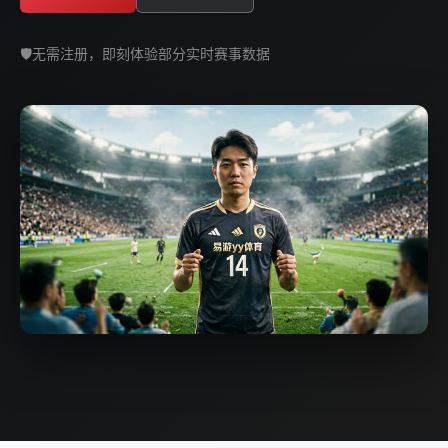
🛡️
无需注册，即刻体验部分实时赛事数据