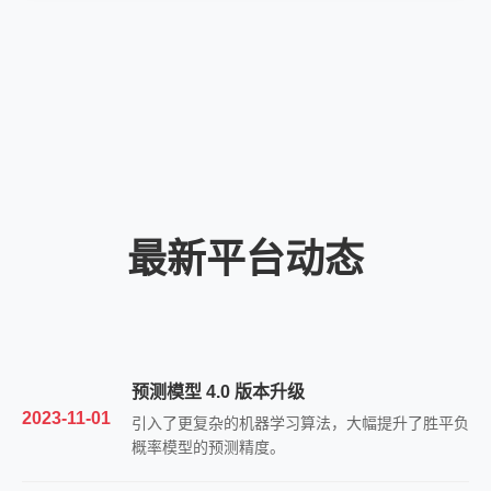
最新平台动态
预测模型 4.0 版本升级
2023-11-01
引入了更复杂的机器学习算法，大幅提升了胜平负
概率模型的预测精度。