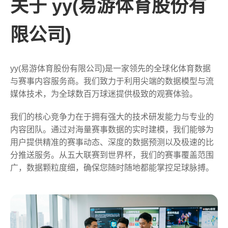
关于 yy(易游体育股份有
限公司)
yy(易游体育股份有限公司)是一家领先的全球化体育数据
与赛事内容服务商。我们致力于利用尖端的数据模型与流
媒体技术，为全球数百万球迷提供极致的观赛体验。
我们的核心竞争力在于拥有强大的技术研发能力与专业的
内容团队。通过对海量赛事数据的实时建模，我们能够为
用户提供精准的赛事动态、深度的数据预测以及极速的比
分推送服务。从五大联赛到世界杯，我们的赛事覆盖范围
广，数据颗粒度细，确保您随时随地都能掌控足球脉搏。