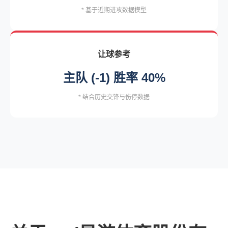
* 基于近期进攻数据模型
让球参考
主队 (-1) 胜率 40%
* 结合历史交锋与伤停数据