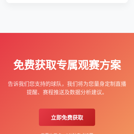
免费获取专属观赛方案
告诉我们您支持的球队，我们将为您量身定制直播
提醒、赛程推送及数据分析建议。
立即免费获取