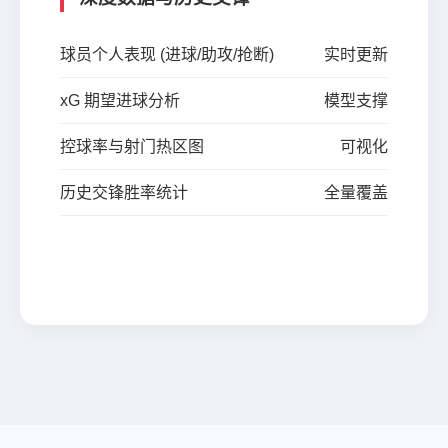
球员个人表现 (进球/助攻/抢断)
实时更新
xG 期望进球分析
模型支撑
控球率与射门热区图
可视化
历史交锋胜率统计
全量覆盖
探索数据实验室