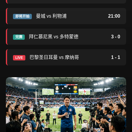
曼城 vs 利物浦
21:00
即将开始
拜仁慕尼黑 vs 多特蒙德
3 - 0
完赛
巴黎圣日耳曼 vs 摩纳哥
1 - 1
LIVE