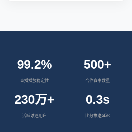
99.2%
500+
直播播放稳定性
合作赛事数量
230万+
0.3s
活跃球迷用户
比分推送延迟