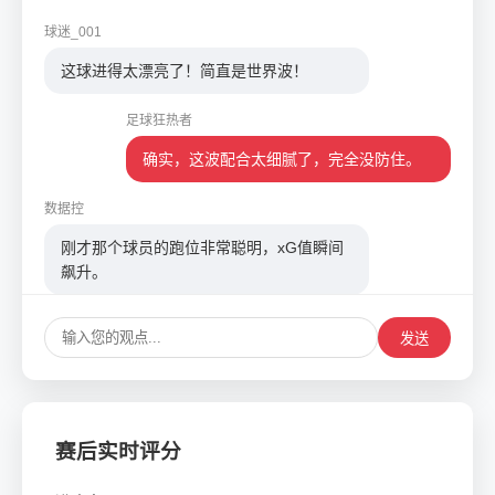
球迷_001
这球进得太漂亮了！简直是世界波！
足球狂热者
确实，这波配合太细腻了，完全没防住。
数据控
刚才那个球员的跑位非常聪明，xG值瞬间
飙升。
老球迷
发送
下半场看好主队反超，数据上看控球率在
提升。
赛后实时评分