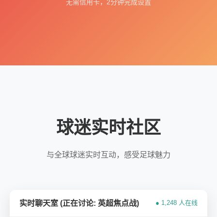
无需信用卡，2分钟完成设置
球迷实时社区
与全球球迷实时互动，感受足球魅力
实时聊天室 (正在讨论: 英超焦点战)
● 1,248 人在线