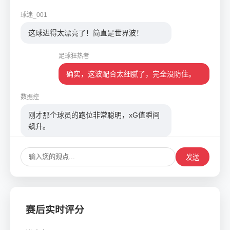
球迷_001
这球进得太漂亮了！简直是世界波！
足球狂热者
确实，这波配合太细腻了，完全没防住。
数据控
刚才那个球员的跑位非常聪明，xG值瞬间
飙升。
老球迷
发送
下半场看好主队反超，数据上看控球率在
提升。
赛后实时评分