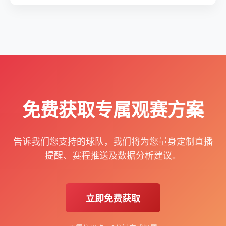
免费获取专属观赛方案
告诉我们您支持的球队，我们将为您量身定制直播
提醒、赛程推送及数据分析建议。
立即免费获取