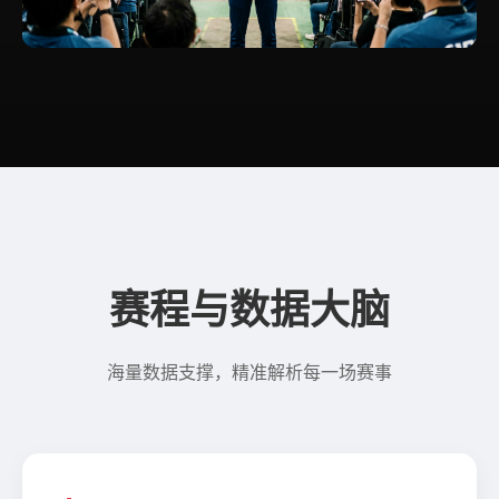
赛程与数据大脑
海量数据支撑，精准解析每一场赛事