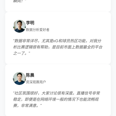
瞬间！"
李明
数据分析爱好者
"数据非常详尽，尤其是xG和球员热区功能，对我分
析比赛逻辑很有帮助，是目前市面上数据最全的平台
之一了。"
陈晨
资深观赛用户
"社区氛围很好，大家讨论很有深度。直播信号非常
稳定，即便是在网络环境一般的情况下也能流畅观
赛，非常满意。"