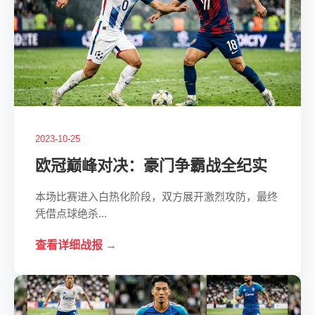
2023-10-25
欧冠巅峰对决：豪门争霸战全纪实
本场比赛进入白热化阶段，双方展开激烈攻防，最终
凭借点球绝杀...
查看详细战报 →