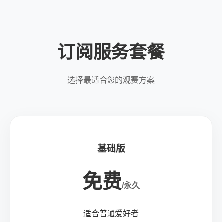
订阅服务套餐
选择最适合您的观赛方案
基础版
免费
/永久
适合普通爱好者