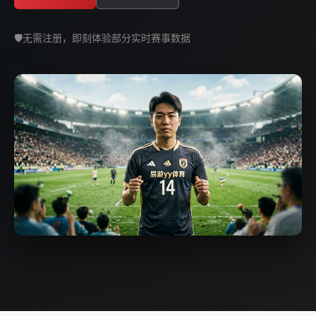
🛡️
无需注册，即刻体验部分实时赛事数据