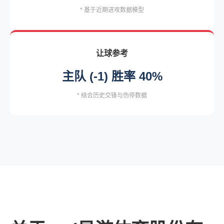
* 基于近期进攻数据模型
让球参考
主队 (-1) 胜率 40%
* 结合历史交锋与伤停数据