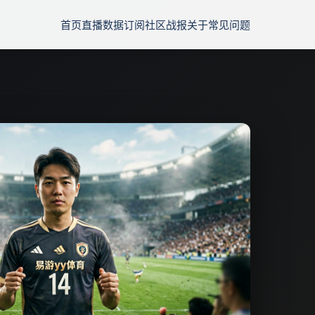
首页
直播
数据
订阅
社区
战报
关于
常见问题