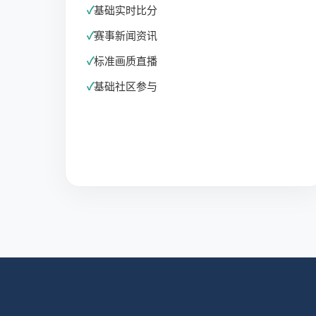
基础实时比分
赛事新闻资讯
标准画质直播
基础社区参与
立即开始