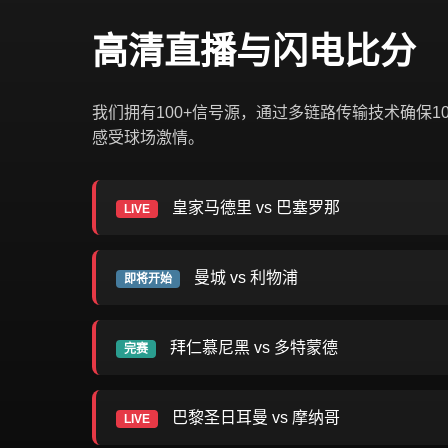
高清直播与闪电比分
我们拥有100+信号源，通过多链路传输技术确保1
感受球场激情。
皇家马德里 vs 巴塞罗那
LIVE
曼城 vs 利物浦
即将开始
拜仁慕尼黑 vs 多特蒙德
完赛
巴黎圣日耳曼 vs 摩纳哥
LIVE