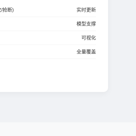
/抢断)
实时更新
模型支撑
可视化
全量覆盖
探索数据实验室