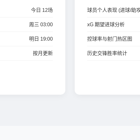
今日 12场
球员个人表现 (进球/助攻
周三 03:00
xG 期望进球分析
明日 19:00
控球率与射门热区图
按月更新
历史交锋胜率统计