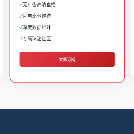
无广告高清直播
闪电比分推送
深度数据统计
专属球迷社区
立即订阅