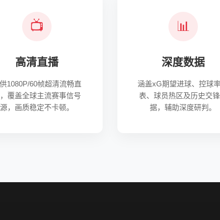
📺
📊
高清直播
深度数据
供1080P/60帧超清流畅直
涵盖xG期望进球、控球
播，覆盖全球主流赛事信号
表、球员热区及历史交锋
源，画质稳定不卡顿。
据，辅助深度研判。