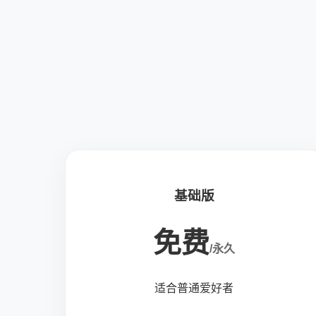
基础版
免费
/永久
适合普通爱好者