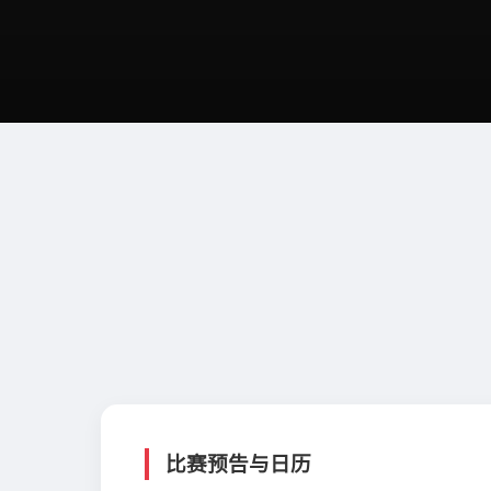
比赛预告与日历