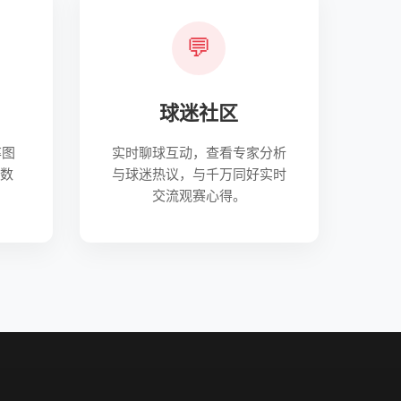
💬
球迷社区
率图
实时聊球互动，查看专家分析
数
与球迷热议，与千万同好实时
交流观赛心得。