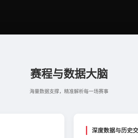
赛程与数据大脑
海量数据支撑，精准解析每一场赛事
深度数据与历史