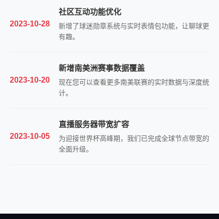
社区互动功能优化
2023-10-28
新增了球迷勋章系统与实时表情包功能，让聊球更
有趣。
新增南美洲赛事数据覆盖
2023-10-20
现在您可以查看更多南美联赛的实时数据与深度统
计。
直播服务器带宽扩容
2023-10-05
为迎接世界杯高峰期，我们已完成全球节点带宽的
全面升级。