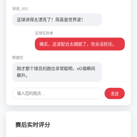
球迷_001
这球进得太漂亮了！简直是世界波！
足球狂热者
确实，这波配合太细腻了，完全没防住。
数据控
刚才那个球员的跑位非常聪明，xG值瞬间
飙升。
老球迷
发送
下半场看好主队反超，数据上看控球率在
提升。
赛后实时评分