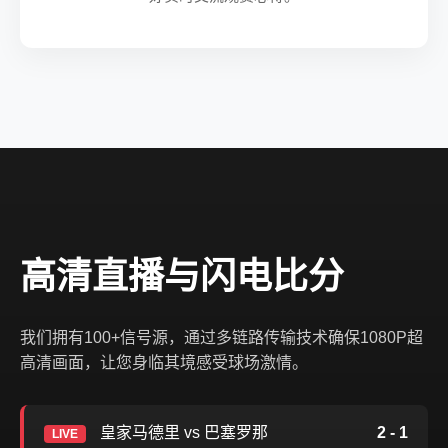
高清直播与闪电比分
我们拥有100+信号源，通过多链路传输技术确保1080P超
高清画面，让您身临其境感受球场激情。
皇家马德里 vs 巴塞罗那
2 - 1
LIVE