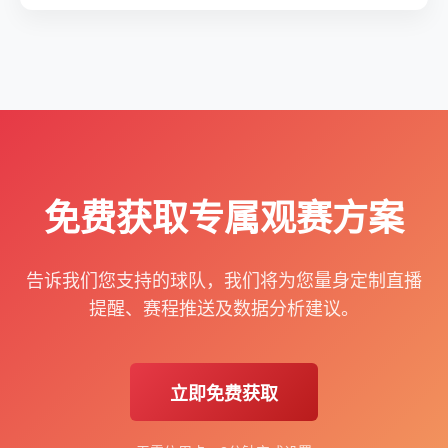
免费获取专属观赛方案
告诉我们您支持的球队，我们将为您量身定制直播
提醒、赛程推送及数据分析建议。
立即免费获取