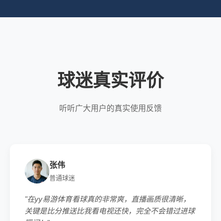
球迷真实评价
听听广大用户的真实使用反馈
张伟
普通球迷
"在yy易游体育看球真的非常爽，直播画质很清晰，
关键是比分推送比我看电视还快，完全不会错过进球