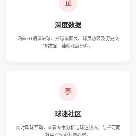
📊
深度数据
涵盖xG期望进球、控球率图表、球员热区及历史交
锋数据，辅助深度研判。
💬
球迷社区
实时聊球互动，查看专家分析与球迷热议，与千万同
好实时交流观赛心得。