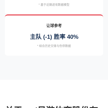
* 基于近期进攻数据模型
让球参考
主队 (-1) 胜率 40%
* 结合历史交锋与伤停数据