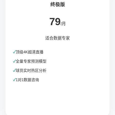
终极版
79
/月
适合数据专家
顶级4K超清直播
全量专家预测模型
球员实时热区分析
1对1数据咨询
立即订阅