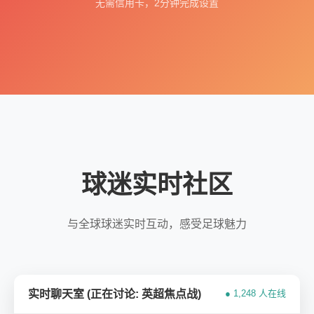
无需信用卡，2分钟完成设置
球迷实时社区
与全球球迷实时互动，感受足球魅力
实时聊天室 (正在讨论: 英超焦点战)
● 1,248 人在线