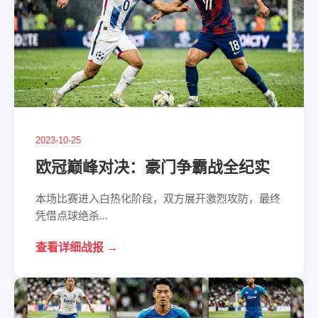
2023-10-25
欧冠巅峰对决：豪门争霸战全纪实
本场比赛进入白热化阶段，双方展开激烈攻防，最终
凭借点球绝杀...
查看详细战报 →