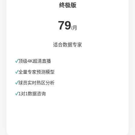
终极版
79
/月
适合数据专家
顶级4K超清直播
全量专家预测模型
球员实时热区分析
1对1数据咨询
立即订阅