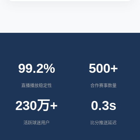
99.2%
500+
直播播放稳定性
合作赛事数量
230万+
0.3s
活跃球迷用户
比分推送延迟