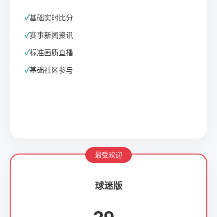
基础实时比分
赛事新闻资讯
标准画质直播
基础社区参与
立即开始
最受欢迎
球迷版