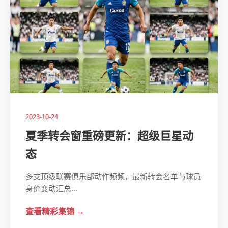
2023-10-24
夏季转会窗重磅更新：超级巨星动
态
多支顶级联赛俱乐部动作频频，最新转会名单与球员
身价变动汇总...
查看精彩集锦 →