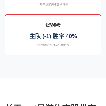
* 基于近期进攻数据模型
让球参考
主队 (-1) 胜率 40%
* 结合历史交锋与伤停数据